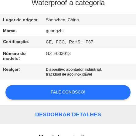
CONTROLE
Waterproof a categoria
DA
Lugar de origem:
Shenzhen, China.
QUALIDADE
Marca:
guangzhi
CONTACTE-
Certificação:
CE、FCC、RoHS、IP67
NOS
Número do
GZ-E003013
modelo:
PEÇA
Realçar:
,
Dispositivo apontador industrial
trackball de aço inoxidável
UMAS
CITAÇÕES
FALE CONOSCO!
MAPA
DESDOBRAR DETALHES
DO
SITE