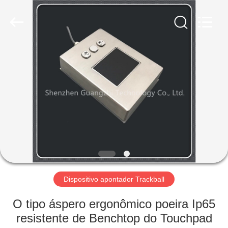
technology
co.,
ltd..
All
Rights
Reserved.
Developed
by
CASA
ECER
PRODUTOS
SOBRE
NÓS
EXCURSÃO
DA
Dispositivo apontador Trackball
FÁBRICA
O tipo áspero ergonômico poeira Ip65
resistente de Benchtop do Touchpad