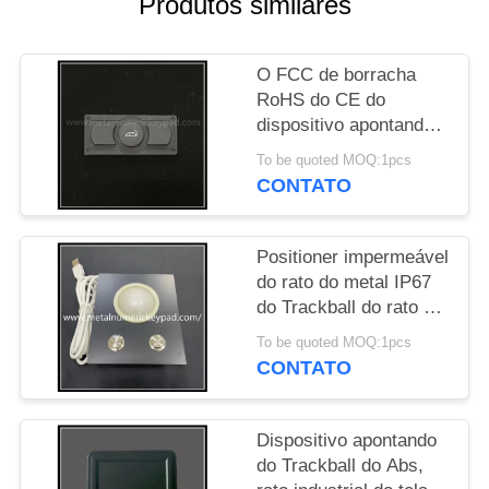
Produtos similares
PRIVACY
O FCC de borracha
POLICY
RoHS do CE do
dispositivo apontando
do Trackball IP67 do
To be quoted MOQ:1pcs
silicone aprovou
CONTATO
Positioner impermeável
do rato do metal IP67
do Trackball do rato do
computador do metal
To be quoted MOQ:1pcs
CONTATO
Dispositivo apontando
do Trackball do Abs,