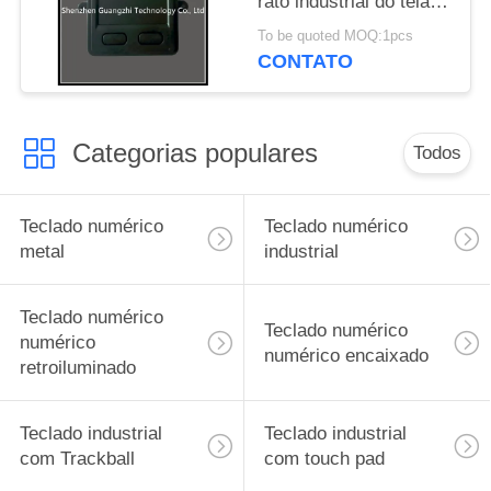
rato industrial do tela
táctil para o terminal de
To be quoted MOQ:1pcs
serviço do auto
CONTATO
Categorias populares
Todos
Teclado numérico
Teclado numérico
metal
industrial
Teclado numérico
Teclado numérico
numérico
numérico encaixado
retroiluminado
Teclado industrial
Teclado industrial
com Trackball
com touch pad