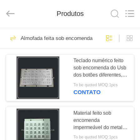
guangzhi
technology
co.,
ltd..
Produtos
All
Rights
Reserved.
Developed
CASA
by
90
ECER
Almofada feita sob encomenda do teclado
Teclado numérico
PRODUTOS
metal
Teclado numérico feito
sob encomenda do Usb
SOBRE
dos botões diferentes,
NÓS
33 industriais de aço
To be quoted MOQ:1pcs
inoxidável teclado chave
CONTATO
34
EXCURSÃO
Teclado numérico
DA
Material feito sob
encomenda
FÁBRICA
industrial
impermeável do metal
da almofada do teclado
To be quoted MOQ:1pcs