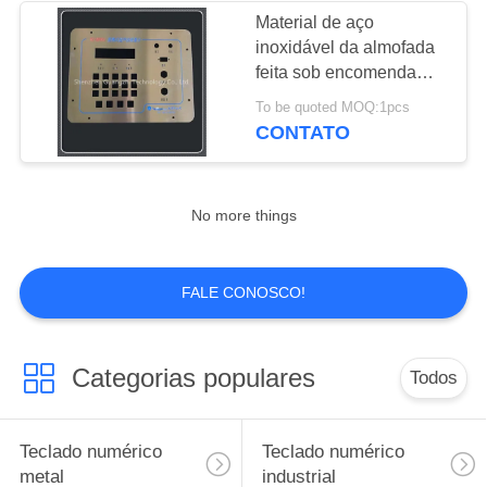
Material de aço
inoxidável da almofada
26
feita sob encomenda
dispositivo
resistente à corrosão do
To be quoted MOQ:1pcs
teclado nenhuns dentes
CONTATO
apontador Trackball
óbvios
No more things
9
FALE CONOSCO!
teclado à prova
d&#39;água
Categorias populares
Todos
Teclado numérico
Teclado numérico
metal
industrial