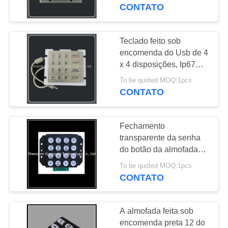
CONTROLE
para o acesso da
CONTATO
porta/armário expresso
DA
QUALIDADE
Teclado feito sob
33
encomenda do Usb de 4
Teclado numérico
x 4 disposições, Ip67
CONTACTE-
teclado numérico chave
numérico
To be quoted MOQ:1pcs
NOS
da classe 16
CONTATO
impermeável
retroiluminado
PEÇA
Fechamento
UMAS
transparente da senha
CITAÇÕES
do botão da almofada
15
feita sob encomenda
To be quoted MOQ:1pcs
Teclado numérico
liga de zinco do teclado
CONTATO
MAPA
para o telefone público
numérico encaixado
DO
A almofada feita sob
SITE
encomenda preta 12 do