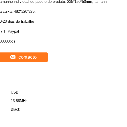
amanho individual do pacote do produto: 235*150*50mm, tamanho
a caixa: 482*320*275;
0-20 dias do trabalho
 / T, Paypal
00000pcs
contacto
USB
13.56MHz
Black