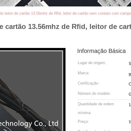
do leitor de cartão 13.56mhz de Rfid, leitor de cartão sem contato com campa
de cartão 13.56mhz de Rfid, leitor de 
Informação Básica
Lugar de origem:
S
Marca:
g
Certificação:
Número do modelo:
G
Quantidade de ordem
1
mínima:
Preço:
T