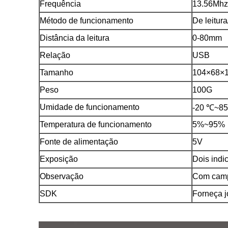
Frequência
13.56Mhz
Método de funcionamento
De leitur
Distância da leitura
0-80mm
Relação
USB
Tamanho
104×68×
Peso
100G
Umidade de funcionamento
-20 ℃~8
Temperatura de funcionamento
5%~95%
Fonte de alimentação
5V
Exposição
Dois indi
Observação
Com camp
SDK
Forneça j