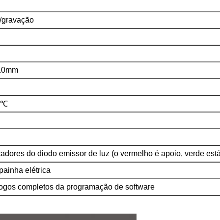
a/gravação
10mm
5℃
cadores do diodo emissor de luz (o vermelho é apoio, verde est
ainha elétrica
ogos completos da programação de software