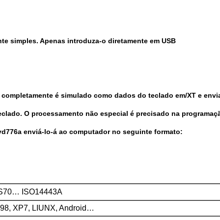
nte simples. Apenas introduza-o diretamente em USB
s completamente é simulado como dados do teclado em/XT e envia
 teclado. O processamento não especial é precisado na programaç
yd776a enviá-lo-á ao computador no seguinte formato:
/S70… ISO14443A
98, XP7, LIUNX, Android…