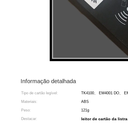
Informação detalhada
Tipo de cartão legível:
TK4100、 EM4001 DO、 E
Materiais:
ABS
Peso:
121g
Destacar:
leitor de cartão da list