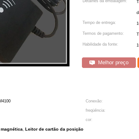
Detalhes da embalagem:
T
d
Tempo de entrega:
1
Termos de pagamento:
T
Habilidade da fonte:
1
Melhor preço
M4100
Conexão:
freqüência:
cor:
ra magnética
Leitor de cartão da posição
,