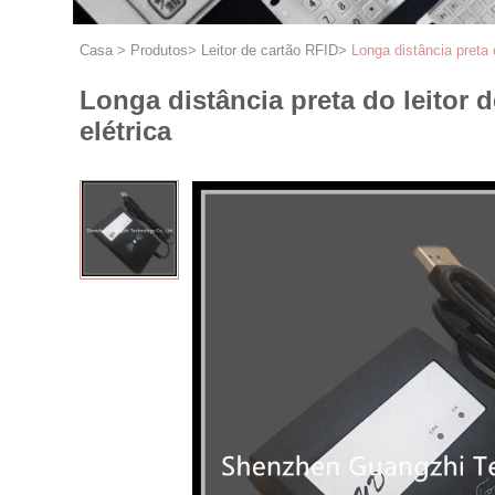
Casa
>
Produtos
>
Leitor de cartão RFID
>
Longa distância preta 
Longa distância preta do leitor 
elétrica