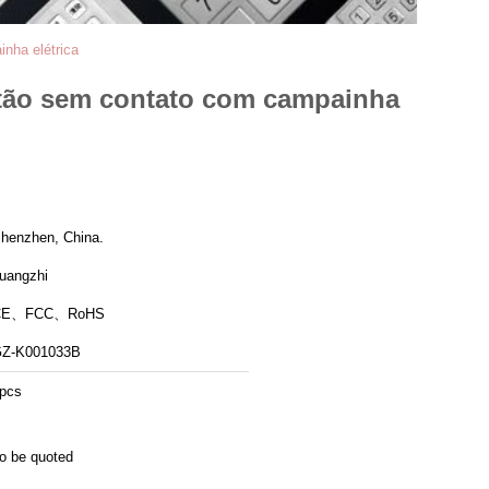
inha elétrica
cartão sem contato com campainha
henzhen, China.
uangzhi
CE、FCC、RoHS
Z-K001033B
pcs
o be quoted