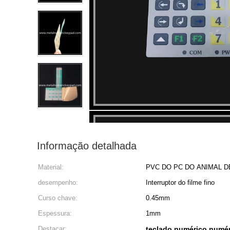
Informação detalhada
Material:
PVC DO PC DO ANIMAL 
desempenho:
Interruptor do filme fino
Curso chave:
0.45mm
Espessura:
1mm
Destacar:
teclado numérico numér