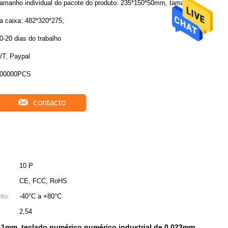
amanho individual do pacote do produto: 235*150*50mm, tamanho
a caixa: 482*320*275;
0-20 dias do trabalho
/T, Paypal
00000PCS
contacto
10 P
CE, FCC, RoHS
to:
-40°C a +80°C
2,54
e 1mm
teclado numérico numérico industrial de 0.023mm
,