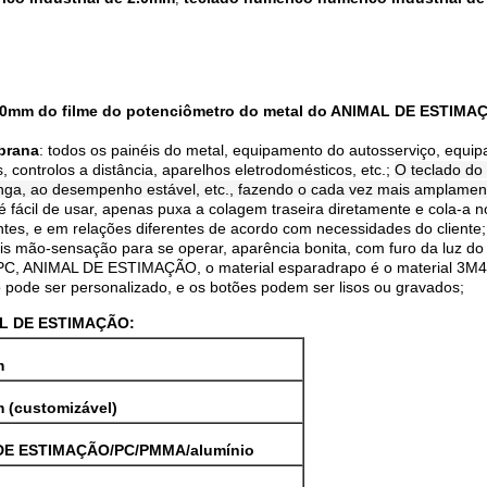
2.0mm do filme do potenciômetro do metal do ANIMAL DE ESTIMA
mbrana
: todos os painéis do metal, equipamento do autosserviço, equip
 controlos a distância, aparelhos eletrodomésticos, etc.;
O teclado do
il longa, ao desempenho estável, etc., fazendo o cada vez mais amplame
é fácil de usar, apenas puxa a colagem traseira diretamente e cola-a 
ntes, e em relações diferentes de acordo com necessidades do cliente;
 mão-sensação para se operar, aparência bonita, com furo da luz do 
é PC, ANIMAL DE ESTIMAÇÃO, o material esparadrapo é o material 3M467
pode ser personalizado, e os botões podem ser lisos ou gravados;
MAL DE ESTIMAÇÃO:
m
 (customizável)
DE ESTIMAÇÃO/PC/PMMA/alumínio