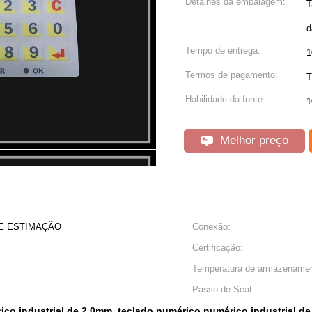
Detalhes da embalagem:
T
d
Tempo de entrega:
1
Termos de pagamento:
T
Habilidade da fonte:
1
Melhor preço
DE ESTIMAÇÃO
Conexão:
Certificação:
Temperatura de armazenamen
Passo de Seat:
ico industrial de 2.0mm
teclado numérico numérico industrial d
,