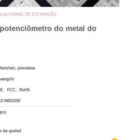
metal do ANIMAL DE ESTIMAÇÃO
 potenciômetro do metal do
henzhen, porcelana
uangzhi
CE、FCC、RoHS
Z-N001030
pcs
o be quoted