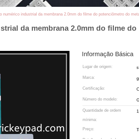
co numérico industrial da membrana 2.0mm do filme do potenciômetro do 
strial da membrana 2.0mm do filme do
Informação Básica
Lugar de origem:
s
Marca:
g
Certificação:
Número do modelo:
G
Quantidade de ordem
1
mínima:
Preço:
T