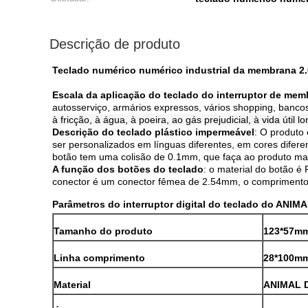
Descrição de produto
Teclado numérico numérico industrial da membrana 
Escala da aplicação do teclado do interruptor de me
autosserviço, armários expressos, vários shopping, bancos,
à fricção, à água, à poeira, ao gás prejudicial, à vida út
Descrição do teclado plástico impermeável
: O produto 
ser personalizados em línguas diferentes, em cores difere
botão tem uma colisão de 0.1mm, que faça ao produto mais
A função dos botões do teclado
: o material do botão 
conector é um conector fêmea de 2.54mm, o comprimento 
Parâmetros do interruptor digital do teclado do ANI
Tamanho do produto
123*57m
Linha comprimento
28*100mm
Material
ANIMAL 