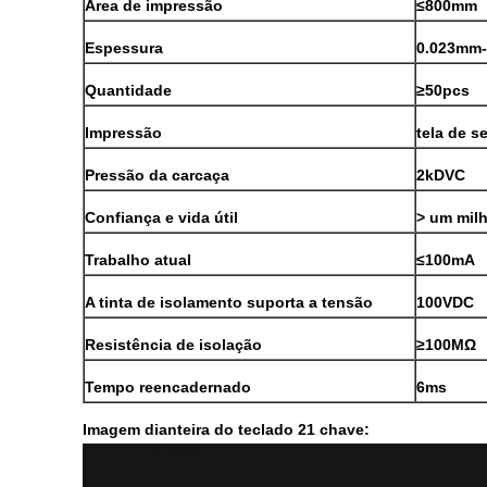
Área de impressão
≤800mm
Espessura
0.023mm
Quantidade
≥50pcs
Impressão
tela de s
Pressão da carcaça
2kDVC
Confiança e vida útil
> um mil
Trabalho atual
≤100mA
A tinta de isolamento suporta a tensão
100VDC
Resistência de isolação
≥100MΩ
Tempo reencadernado
6ms
Imagem dianteira do teclado 21 chave: