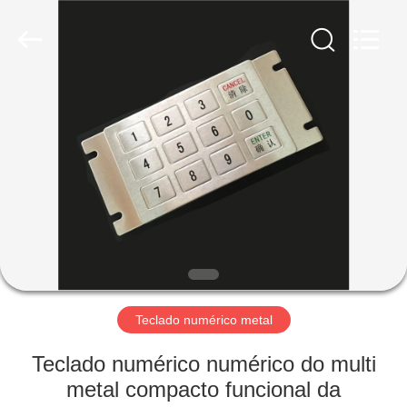
technology
co.,
ltd..
All
Rights
Reserved.
Developed
by
CASA
ECER
PRODUTOS
SOBRE
NÓS
EXCURSÃO
DA
Teclado numérico metal
FÁBRICA
Teclado numérico numérico do multi
metal compacto funcional da