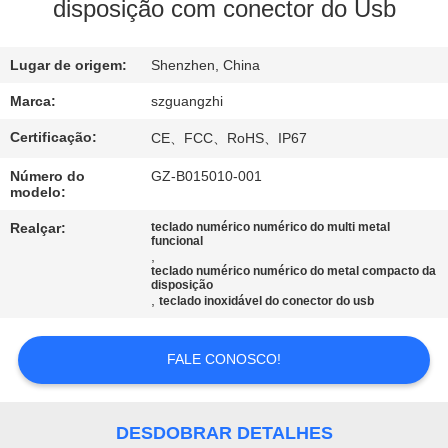
CONTROLE
disposição com conector do Usb
DA
Lugar de origem:
Shenzhen, China
QUALIDADE
Marca:
szguangzhi
CONTACTE-
Certificação:
CE、FCC、RoHS、IP67
NOS
Número do
GZ-B015010-001
modelo:
PEÇA
Realçar:
teclado numérico numérico do multi metal
funcional
,
UMAS
teclado numérico numérico do metal compacto da
disposição
CITAÇÕES
,
teclado inoxidável do conector do usb
MAPA
FALE CONOSCO!
DO
SITE
DESDOBRAR DETALHES