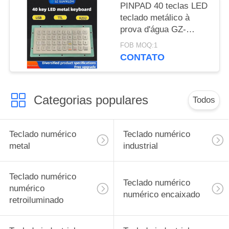
PINPAD 40 teclas LED
teclado metálico à
prova d'água GZ-
C001055 R232
FOB MOQ:1
interface
CONTATO
Categorias populares
Todos
Teclado numérico
Teclado numérico
metal
industrial
Teclado numérico
Teclado numérico
numérico
numérico encaixado
retroiluminado