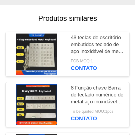
PRIVACY
Produtos similares
POLICY
48 teclas de escritório
embutidos teclado de
aço inoxidável de metal
GZ-B035013 interface
FOB MOQ:1
USB
CONTATO
8 Função chave Barra
de teclado numérico de
metal aço inoxidável
304 teclado lateral
To be quoted MOQ:1pcs
pinpad
CONTATO