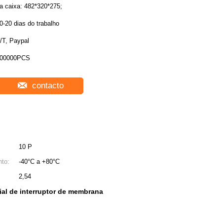
a caixa: 482*320*275;
0-20 dias do trabalho
/T, Paypal
00000PCS
contacto
10 P
to:
-40°C a +80°C
2,54
ial de interruptor de membrana