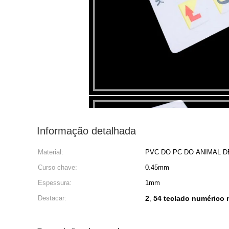
Informação detalhada
Material:
PVC DO PC DO ANIMAL 
Curso chave:
0.45mm
Espessura:
1mm
Destacar:
2
54 teclado numérico 
,