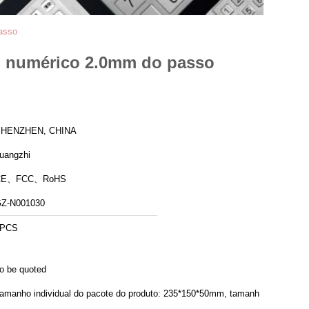
passo
co numérico 2.0mm do passo
HENZHEN, CHINA
uangzhi
CE、FCC、RoHS
Z-N001030
1PCS
o be quoted
amanho individual do pacote do produto: 235*150*50mm, tamanho