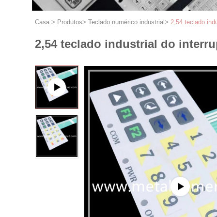
Casa
>
Produtos
>
Teclado numérico industrial
>
2,54 teclado in
2,54 teclado industrial do inte