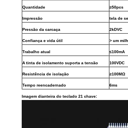
Quantidade
≥50pcs
Impressão
tela de s
Pressão da carcaça
2kDVC
Confiança e vida útil
> um mil
Trabalho atual
≤100mA
A tinta de isolamento suporta a tensão
100VDC
Resistência de isolação
≥100MΩ
Tempo reencadernado
6ms
Imagem dianteira do teclado 21 chave: