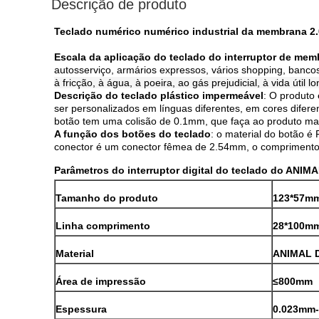
Descrição de produto
Teclado numérico numérico industrial da membrana 
Escala da aplicação do teclado do interruptor de me
autosserviço, armários expressos, vários shopping, bancos,
à fricção, à água, à poeira, ao gás prejudicial, à vida út
Descrição do teclado plástico impermeável
: O produto 
ser personalizados em línguas diferentes, em cores difere
botão tem uma colisão de 0.1mm, que faça ao produto mais
A função dos botões do teclado
: o material do botão 
conector é um conector fêmea de 2.54mm, o comprimento 
Parâmetros do interruptor digital do teclado do ANI
Tamanho do produto
123*57m
Linha comprimento
28*100mm
Material
ANIMAL 
Área de impressão
≤800mm
Espessura
0.023mm