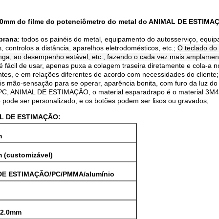
2.0mm do filme do potenciômetro do metal do ANIMAL DE ESTIMA
mbrana
: todos os painéis do metal, equipamento do autosserviço, equip
 controlos a distância, aparelhos eletrodomésticos, etc.;
O teclado do
il longa, ao desempenho estável, etc., fazendo o cada vez mais amplame
é fácil de usar, apenas puxa a colagem traseira diretamente e cola-a 
ntes, e em relações diferentes de acordo com necessidades do cliente;
 mão-sensação para se operar, aparência bonita, com furo da luz do 
é PC, ANIMAL DE ESTIMAÇÃO, o material esparadrapo é o material 3M467
pode ser personalizado, e os botões podem ser lisos ou gravados;
MAL DE ESTIMAÇÃO:
m
 (customizável)
DE ESTIMAÇÃO/PC/PMMA/alumínio
-2.0mm