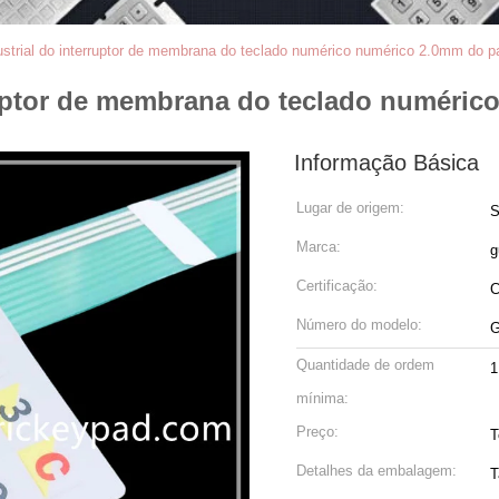
dustrial do interruptor de membrana do teclado numérico numérico 2.0mm do 
rruptor de membrana do teclado numéri
Informação Básica
Lugar de origem:
S
Marca:
g
Certificação:
Número do modelo:
G
Quantidade de ordem
mínima:
Preço:
T
Detalhes da embalagem:
T