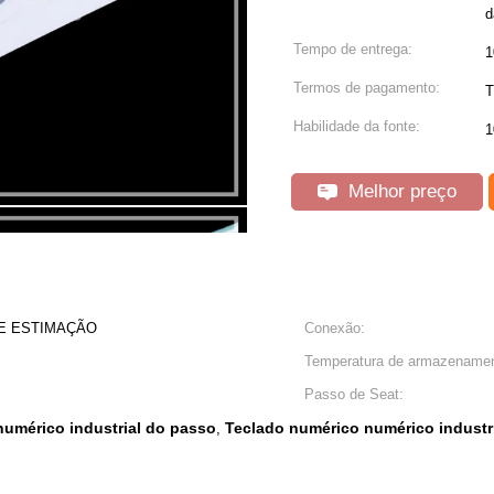
d
Tempo de entrega:
1
Termos de pagamento:
T
Habilidade da fonte:
1
Melhor preço
DE ESTIMAÇÃO
Conexão:
Temperatura de armazenamen
Passo de Seat:
numérico industrial do passo
Teclado numérico numérico industr
,